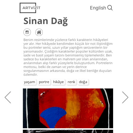
English
Sinan Dağ
Benim resimlerimde yüzlerce farklı karakterin hikâyeleri
yer alır. Her hikâyede kendimden küçük bir not iliştirdiğim
bu portreler serisi, uzun yıllar yaptığım serüvenlerin bir
yansımasıdır. Çizdiğim karakterler popüler kültürden uzak,
sade ve basit yaşam tarzını benimsemiş tiplemelerdir. Ben
sadece bu karakterleri en mahrem yer olan anılarından,
anılarımdan alıp farklı yüzeylerle buluşturdum. Portrelerin
mottosu, belki de zaman ve yerin derince
sorgulanmasının arkasında, doğa ve ilkel benliğe duyulan
özlemdir.
yaşam
portre
hikâye
renk
doğa