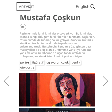
English
Mustafa Çoşkun
Resimlerimde farklı kimlikler ortaya çıkıyor. Bu kimlikler,
aslında sahip olduğum farklı "ben"leri tanımamı sağlarken,
resimlerimde de bir araç haline geliyor. Amacım, bu farklı
kimlikleri tek bir tema altında toparlamak ve
anlamlandırmak. Bu sebeple, kendimle özdeşleşen bazı
materyalleri bir araç olarak üretimime yansıtıyorum. Bu
yansımalar ve beraberinde oluşan farklı kimliklerin
buluşması, anlatmak istediklerimi şekillendiriyor.
portre
figüratif
dışavurumculuk
benlik
oto-portre