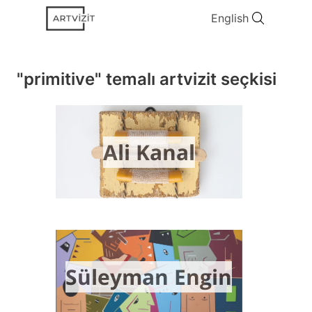
English
"primitive" temalı artvizit seçkisi
Ali Kanal
Süleyman Engin