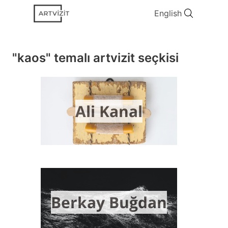
English
"kaos" temalı artvizit seçkisi
Ali Kanal
Berkay Buğdan