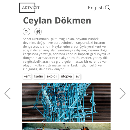
English
Ceylan Dökmen
Sanat üretimimin ışık tuttuğu alan, hayatın içindeki
devinim, değişim ve bu devinimler karşısındaki insanın
denge arayışlarıdır. Heykellerim aracılığıyla yeni kent ve
sosyal düzen arayışları yaratmaya çalışıyor; insanın doğa
karşısında yarattığı, sonrada kendini hapsettiği dünyayı ve
dünyanın açmazlarını ele alıyorum. Bu eserler, yerleşiklik
ve göçebelik arasında gidip gelen hassas bir evrende var
oluyor; kullanıldığı malzemenin keskinliği, inceliği ve
kırılganlığı ile destekleniyor.
kent
kadın
ekoloji
ütopya
ev